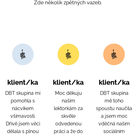
Zde několik zpětných vazeb.
klient/ka
klient/ka
klient/ka
DBT skupina mi
Moc děkuju
DBT skupina
pomohla s
našim
mě toho
nácvikem
lektorkám za
spoustu naučila
všímavosti.
skvěle
a jsem moc
Dřívě jsem věci
odvedenou
vděčná našim
dělala s plnou
práci a že do
sociálním