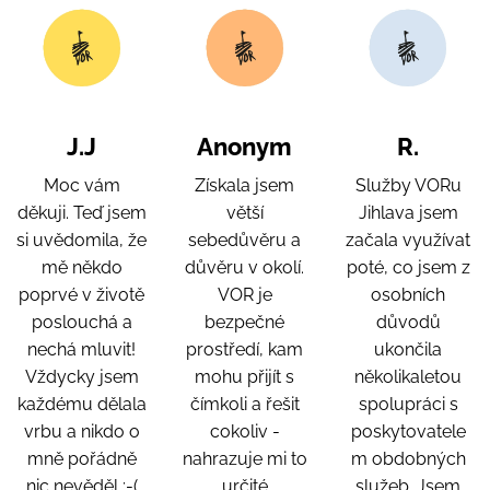
J.J
Anonym
R.
Moc vám
Získala jsem
Služby VORu
děkuji. Teď jsem
větší
Jihlava jsem
si uvědomila, že
sebedůvěru a
začala využívat
mě někdo
důvěru v okolí.
poté, co jsem z
poprvé v životě
VOR je
osobních
poslouchá a
bezpečné
důvodů
nechá mluvit!
prostředí, kam
ukončila
Vždycky jsem
mohu přijít s
několikaletou
každému dělala
čímkoli a řešit
spolupráci s
vrbu a nikdo o
cokoliv -
poskytovatele
mně pořádně
nahrazuje mi to
m obdobných
nic nevěděl :-(
určité
služeb. Jsem