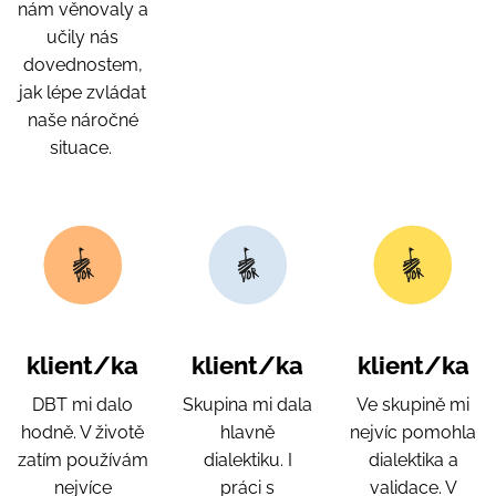
nám věnovaly a
učily nás
dovednostem,
jak lépe zvládat
naše náročné
situace.
klient/ka
klient/ka
klient/ka
DBT mi dalo
Skupina mi dala
Ve skupině mi
hodně. V životě
hlavně
nejvíc pomohla
zatím používám
dialektiku. I
dialektika a
nejvíce
práci s
validace. V