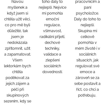
hlavou
toho daly to
pracovnicím a
myšlenek a
nejlepší. Nejvíce
paní
když jsem si
mi pomohla
psycholožce.
chtěla užít věci,
emoční
Daly do toho to
co pro mě byli
regulace,
nejlepší.
důležité, tak
všímavost,
Skupina mi
jsem je
radikální přijetí,
celkově
nedokázala
dechové
pomohla v
zpřítomnit, užít
techniky,
mém životě i v
a zapamatovat.
validace a
sociálních
Všem
zlepšení
situacích, jak
lektorkám bych
sociálních
regulovat své
chtěla
dovedností.
emoce a
poděkovat za
zároveň se za
jejich zájem a
sebe postavit a
péči při
říct, co chci a
skupinových
potřebuju.
sezením, kdy se