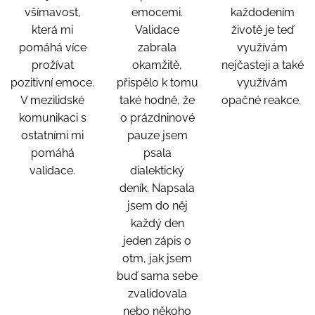
všímavost,
emocemi.
každodením
která mi
Validace
životě je teď
pomáhá více
zabrala
využívám
prožívat
okamžitě,
nejčasteji a také
pozitivní emoce.
přispělo k tomu
využívám
V mezilidské
také hodně, že
opačné reakce.
komunikaci s
o prázdninové
ostatními mi
pauze jsem
pomáhá
psala
validace.
dialektický
deník. Napsala
jsem do něj
každý den
jeden zápis o
otm, jak jsem
buď sama sebe
zvalidovala
nebo někoho