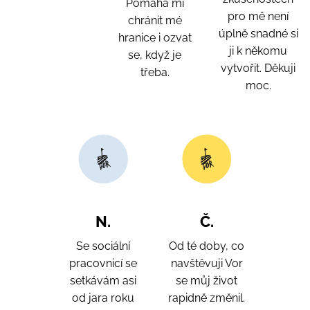
Pomáhá mi
pro mě není
chránit mé
úplně snadné si
hranice i ozvat
ji k někomu
se, když je
vytvořit. Děkuji
třeba.
moc.
N.
Č.
Se sociální
Od té doby, co
pracovnicí se
navštěvuji Vor
setkávám asi
se můj život
od jara roku
rapidně změnil.