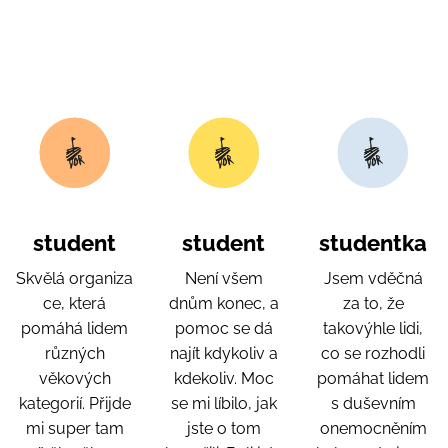
student
student
studentka
Skvělá organiza
Není všem
Jsem vděčná
ce, která
dnům konec, a
za to, že
pomáhá lidem
pomoc se dá
takovýhle lidi,
různých
najít kdykoliv a
co se rozhodli
věkových
kdekoliv. Moc
pomáhat lidem
kategorií. Přijde
se mi líbilo, jak
s duševním
mi super tam
jste o tom
onemocněním