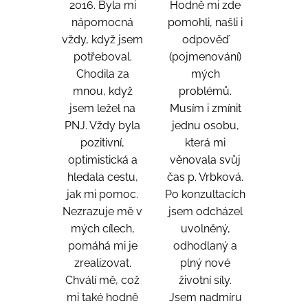
2016. Byla mi
Hodně mi zde
nápomocná
pomohli, našli i
vždy, když jsem
odpověď
potřeboval.
(pojmenování)
Chodila za
mých
mnou, když
problémů.
jsem ležel na
Musím i zmínit
PNJ. Vždy byla
jednu osobu,
pozitivní,
která mi
optimistická a
věnovala svůj
hledala cestu,
čas p. Vrbková.
jak mi pomoc.
Po konzultacích
Nezrazuje mě v
jsem odcházel
mých cílech,
uvolněný,
pomáhá mi je
odhodlaný a
zrealizovat.
plný nové
Chválí mě, což
životní síly.
mi také hodně
Jsem nadmíru