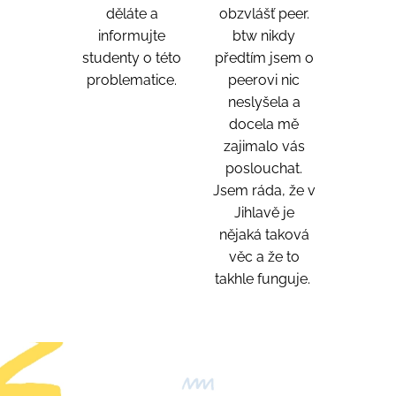
děláte a
obzvlášť peer.
informujte
btw nikdy
studenty o této
předtím jsem o
problematice.
peerovi nic
neslyšela a
docela mě
zajimalo vás
poslouchat.
Jsem ráda, že v
Jihlavě je
nějaká taková
věc a že to
takhle funguje.