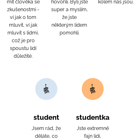
mít člověka se
hovořili. Byli jste
kolem nás jsou.
zkušenostmi -
super a myslím,
ví jak o tom
že jste
mluvit, ví jak
některým lidem
mluvit s lidmi,
pomohli.
což je pro
spoustu lidí
důležité.
student
studentka
Jsem rád, že
Jste extremně
děláte, co
fajn lidi,