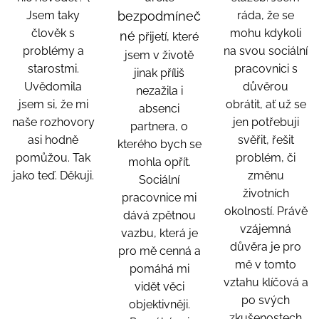
Jsem taky
bezpodmíneč
ráda, že se
člověk s
mohu kdykoli
né
přijetí, které
problémy a
na svou sociální
jsem v životě
starostmi.
pracovnici s
jinak příliš
Uvědomila
důvěrou
nezažila i
jsem si, že mi
obrátit, ať už se
absenci
naše rozhovory
jen potřebuji
partnera, o
asi hodně
svěřit, řešit
kterého bych se
pomůžou. Tak
problém, či
mohla opřít.
jako teď. Děkuji.
změnu
Sociální
životních
pracovnice mi
okolností. Právě
dává zpětnou
vzájemná
vazbu, která je
důvěra je pro
pro mě cenná a
mě v tomto
pomáhá mi
vztahu klíčová a
vidět věci
po svých
objektivněji.
zkušenostech