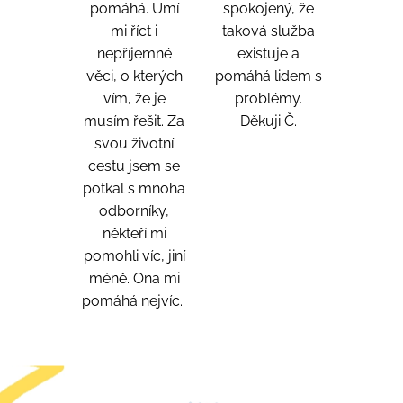
pomáhá. Umí
spokojený, že
mi říct i
taková služba
nepříjemné
existuje a
věci, o kterých
pomáhá lidem s
vím, že je
problémy.
musím řešit. Za
Děkuji Č.
svou životní
cestu jsem se
potkal s mnoha
odborníky,
někteří mi
pomohli víc, jiní
méně. Ona mi
pomáhá nejvíc.