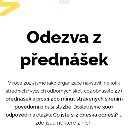
Odezva z
přednášek
V roce 2025 jsme jako organizace navštívili několik
27+
středních/vyšších odborných škol, což obnášelo
přednášek
1 200 minut strávených šířením
a přes
povědomí o naší služb
ě
300+
. Dostali jsme
odpovědí
Co jste si z dneška odnesli?
a
na otázku:
zde jsou některé z nich.