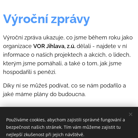
Výroční zprávy
Výroční zpráva ukazuje, co jsme během roku jako
organizace
VOR Jihlava, z.ú.
dělali - najdete v ní
informace o našich projektech a akcích, o lidech,
kterým jsme pomáhali, a také o tom, jak jsme
hospodařili s penězi.
Díky ní se můžeš podívat, co se nám podařilo a
jaké máme plány do budoucna.
Používáme cookies, abychom zajistili správné fungování a
bezpečnost našich stránek. Tím vám můžeme zajistit tu
© 2026 VOR Jihlava, z.ú.
nejlepší zkušenost při jejich návštěvě.